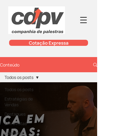
Cotação Expressa
Conteúdo
Todos os posts
Todos os posts
Estratégias de
Vendas
Destaques
Entrevistas
Liderança