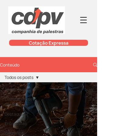
Cotação Expressa
Conteúdo
Todos os posts
Todos os posts
Estratégias de
Vendas
Destaques
Entrevistas
Liderança