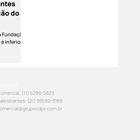
entes
ção do
da Fundação
é inferior
CONTATO
omercial: (11) 5286-5823
alestrantes: (21) 99580-3186
omercial@grupocdpv.com.br