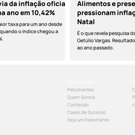
ia da inflação oficial
Alimentos e pres
ha ano em 10,42%
pressionam infla
Natal
aior taxa para um ano desde
 quando o índice chegou a
É o que revela pesquisa 
%.
Getúlio Vargas. Resultado 
ao ano passado.
NAVEGAÇÃO
Palestrantes
C
Quem Somos
P
Conteúdo
c
Cases de Sucesso
Seja um Palestrante