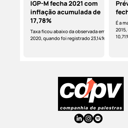
IGP-M fecha 2021 com
Prév
inflação acumulada de
fec
17,78%
É a m
2015,
Taxa ficou abaixo da observada em
10,71
2020, quando foi registrado 23,14%.