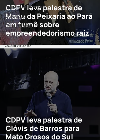
CDPV leva palestra de
Empreendedorismo
Manu da Peixaria ao Pará
Motivação
em turnê sobre
Comunicação
empreendedorismo raiz
Palestras
Observatório
CDPV leva palestra de
Clóvis de Barros para
Mato Grosos do Sul