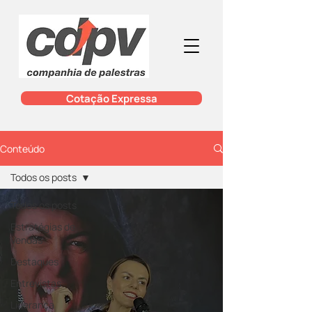
Cotação Expressa
Conteúdo
Todos os posts
Todos os posts
Estratégias de
Vendas
Destaques
Entrevistas
Liderança