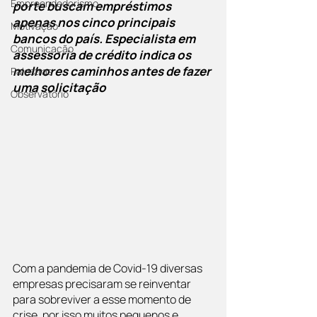
Empreendedorismo
porte buscam empréstimos 
apenas nos cinco principais 
Motivação
bancos do país. Especialista em 
Comunicação
assessoria de crédito indica os 
melhores caminhos antes de fazer 
Palestras
uma solicitação
Observatório
Com a pandemia de Covid-19 diversas 
empresas precisaram se reinventar 
para sobreviver a esse momento de 
crise, por isso muitos pequenos e 