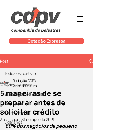
Cotação Expressa
Post
Todos os posts
Redação CDPV
Todos os posts
2 min de leitura
5 maneiras de se
Estratégias de Vendas
preparar antes de
Destaques
solicitar crédito
Entrevistas
Atualizado:
31 de ago. de 2021
Liderança
80% dos negócios de pequeno 