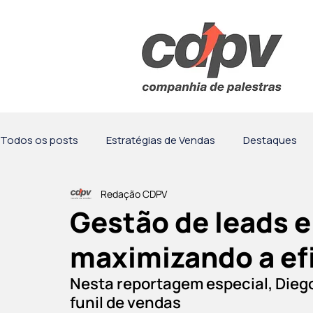
Todos os posts
Estratégias de Vendas
Destaques
Redação CDPV
Motivação
Comunicação
Palestras
Obser
Gestão de leads e
maximizando a efi
Nesta reportagem especial, Diego
funil de vendas