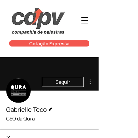
Cotação Expressa
Mais ações
Seguir
Escritor
Gabrielle Teco
CEO da Qura