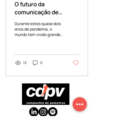
O futuro da
comunicação de
marcas e consumidores
Durante estes quase dois
no pós-pandemia
anos de pandemia, o
mundo tem vivido grandes
reviravoltas no que diz
respeito às relações
sociais
13
0
CDPV: a agência de palestrantes que