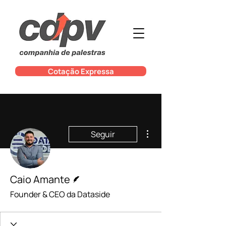
Cotação Expressa
Mais ações
Seguir
Escritor
Caio Amante
Founder & CEO da Dataside