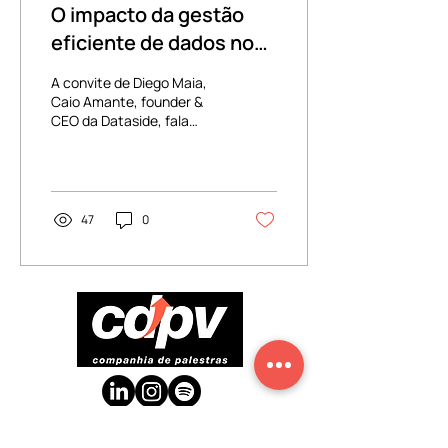
O impacto da gestão
eficiente de dados nos
negócios
A convite de Diego Maia,
Caio Amante, founder &
CEO da Dataside, fala
sobre quais os principais
erros que são observados
nas organizações
47
0
CDPV: a agência de palestrantes que