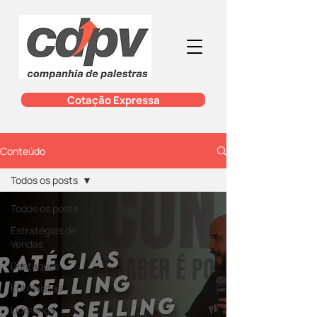
Cotação Expressa
Conteúdo
Todos os posts
Todos os posts
Estratégias de
Vendas
Destaques
Entrevistas
Liderança