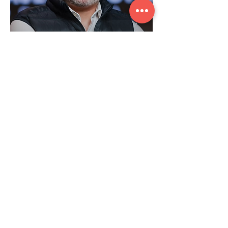
Leonardo Leão
Especialista em Finanças
para PME’s
Especialista em finanças corporativas
com mais de 15 anos de experiência,
atuando em grandes empresas como
Netflix, Santander e EY. Já impactou
milhares de empresários na gestão
financeira e no crescimento
sustentável de negócios.
Conhecer