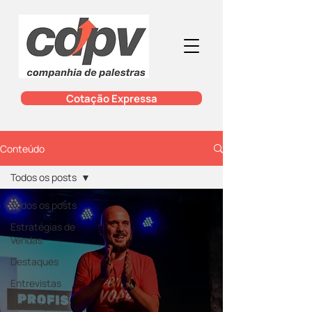
Cotação Expressa
Conteúdo
Todos os posts
Todos os posts
Estratégias de
Vendas
Destaques
Entrevistas
Liderança