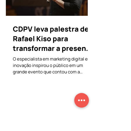
CDPV leva palestra de
Rafael Kiso para
transformar a presença
digital de empresas e
O especialista em marketing digital e
inovação inspirou o público em um
empreendedores
grande evento que contou com a
curadoria de palestrantes da CDPV
Companhia de Palestras. O
protagonismo digital, a inovação e as
novas estratégias de mercado
ganharam um reforço de peso no
ambiente de negócios. Voltado para o
desenvolvimento profissional de
marcas e líderes, um importante
encontro de impacto regional contou