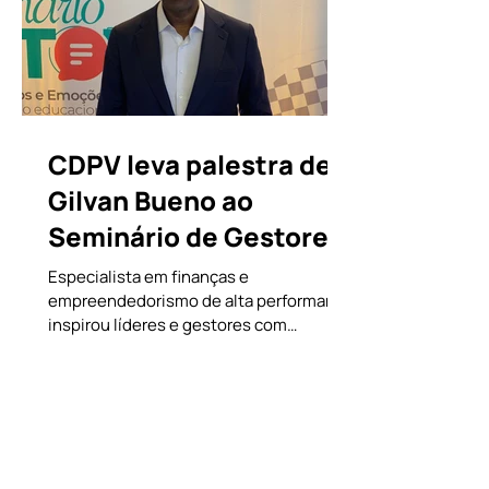
CDPV leva palestra de
Gilvan Bueno ao
Seminário de Gestores
em Brasília
Especialista em finanças e
empreendedorismo de alta performance
inspirou líderes e gestores com
conteúdo disruptivo sobre inovação e
mercado de capitais no SG2026. A
gestão estratégica, o desenvolvimento
de lideranças e a inteligência financeira
ganharam uma perspectiva inovadora e
inspiradora na capital federal. Durante o