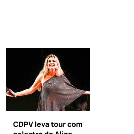
Capanema, Concórdia do Pará, Soure e
Salvaterra com uma mensagem forte
sobre resiliência e superação O
empreendedorismo real, pé no chão e
sem atalhos ganhou voz e força no
interior do Pará. Voltado para o
fortalecimento e a motivação dos
negócios regionais, um circuito de
encontros promovido pelo Sebrae
contou com a curadoria e a excelência
da CDPV Companhia de Palestras para
aprese
CDPV leva tour com
palestra de Alice