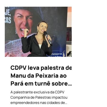
Seminário de Gestores de 2026
(SG2026), realizado em Brasília,
executivos e gestores reuniram-se para
debater os rumos da economia e do
mercado corporativo
CDPV leva palestra de
Manu da Peixaria ao
Pará em turnê sobre
empreendedorismo
A palestrante exclusiva da CDPV
Companhia de Palestras impactou
raiz
empreendedores nas cidades de