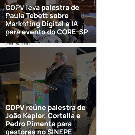
CDPV leva palestra de
Empreendedorismo
Paula Tebett sobre
Motivação
Marketing Digital e IA
Comunicação
para evento do CORE-SP
Palestras
Observatório
CDPV reúne palestra de
João Kepler, Cortella e
Pedro Pimenta para
gestores no SINEPE