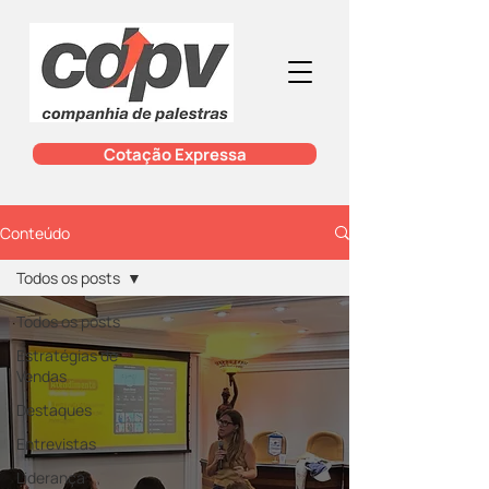
Cotação Expressa
Conteúdo
Todos os posts
Todos os posts
Estratégias de
Vendas
Destaques
Entrevistas
Liderança