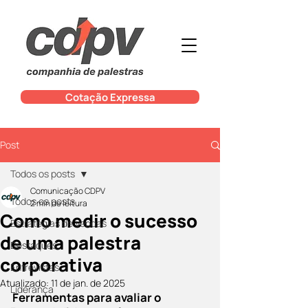
Cotação Expressa
Post
Todos os posts
Comunicação CDPV
Todos os posts
2 min de leitura
Como medir o sucesso
Estratégias de Vendas
de uma palestra
Destaques
corporativa
Entrevistas
Atualizado:
11 de jan. de 2025
Liderança
Ferramentas para avaliar o 