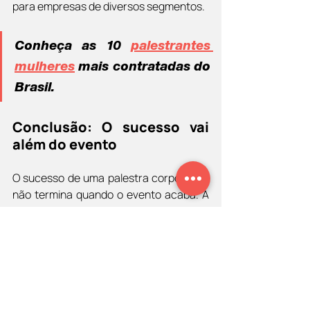
para empresas de diversos segmentos.
Conheça as 10 
palestrantes 
mulheres
 mais contratadas do 
Brasil. 
Conclusão: O sucesso vai 
além do evento
O sucesso de uma palestra corporativa 
não termina quando o evento acaba. A 
forma como as ideias são aplicadas na 
rotina da empresa é o verdadeiro 
termômetro de sua eficácia. Ao contar 
com um palestrante de renome, como 
Diego Maia
, sua empresa não só 
garante um evento inspirador, mas 