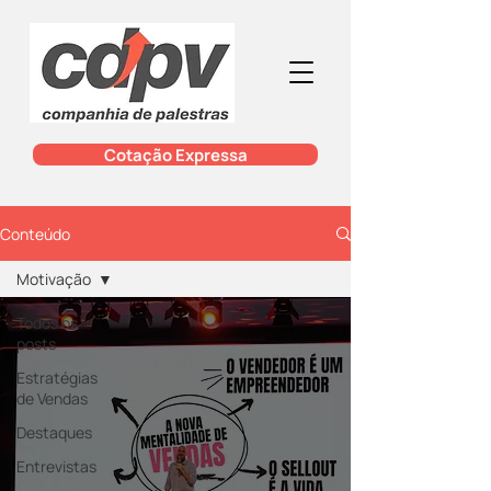
Cotação Expressa
Conteúdo
Motivação
Todos os
posts
Estratégias
de Vendas
Destaques
Entrevistas