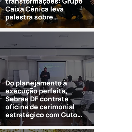
transformações: Grupo
Caixa Cênica leva
palestra sobre
comportamento no
ambiente de trabalho
para os servidores do
Sebrae DF.
Do planejamento à
execução perfeita,
Sebrae DF contrata
oficina de cerimonial
estratégico com Guto
Dobes