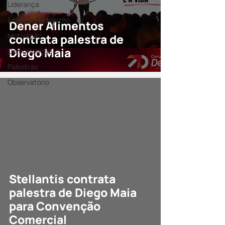
Liderança
Empreendedorismo
Dener Alimentos
Motivação
contrata palestra de
Diego Maia
Comunicação
Palestras
Observatório
Stellantis contrata
palestra de Diego Maia
para Convenção
Comercial