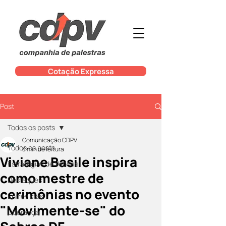
Cotação Expressa
Post
Todos os posts
Comunicação CDPV
Todos os posts
3 min de leitura
Viviane Basile inspira
Estratégias de Vendas
como mestre de
Destaques
cerimônias no evento
Entrevistas
"Movimente-se" do
Liderança