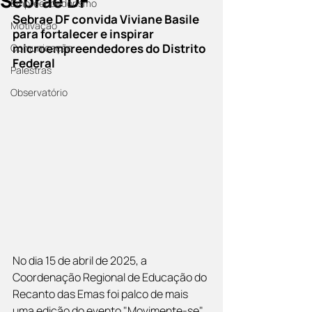
Sebrae DF
Empreendedorismo
Sebrae DF convida Viviane Basile 
Motivação
para fortalecer e inspirar 
microempreendedores do Distrito 
Comunicação
Federal
Palestras
Observatório
No dia 15 de abril de 2025, a 
Coordenação Regional de Educação do 
Recanto das Emas foi palco de mais 
uma edição do evento "Movimente-se", 