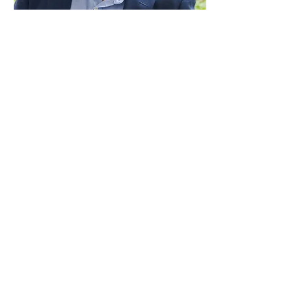
Lorenzo Mangabeira
Especialista em estratégia, logistica e
empreendedorismo
Transforma gestão e operação em
resultados, unindo estratégia, logística e
empreendedorismo com experiência
comprovada.
Saber mais