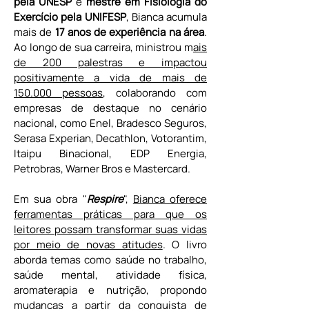
pela UNESP
 e 
mestre em Fisiologia do 
Exercício pela UNIFESP
, Bianca acumula 
mais de 
17 anos de experiência na área
. 
Ao longo de sua carreira, ministrou m
ais 
de 200 palestras e impactou 
positivamente a vida de mais de 
150.000 pessoas
, colaborando com 
empresas de destaque no cenário 
nacional, como Enel, Bradesco Seguros, 
Serasa Experian, Decathlon, Votorantim, 
Itaipu Binacional, EDP Energia, 
Petrobras, Warner Bros e Mastercard.
Em sua obra "
Respire
", 
Bianca oferece 
ferramentas práticas para que os 
leitores possam transformar suas vidas 
por meio de novas atitudes
. O livro 
aborda temas como saúde no trabalho, 
saúde mental, atividade física, 
aromaterapia e nutrição, propondo 
mudanças a partir da conquista de 