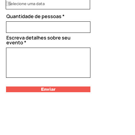
q
u
i
Quantidade de pessoas
r
e
d
Escreva detalhes sobre seu
evento
Enviar