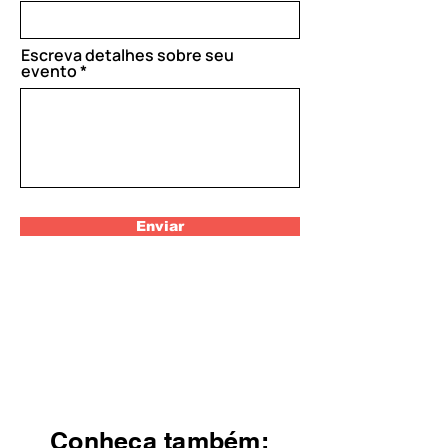
e
d
Escreva detalhes sobre seu
evento
Enviar
Conheça também: