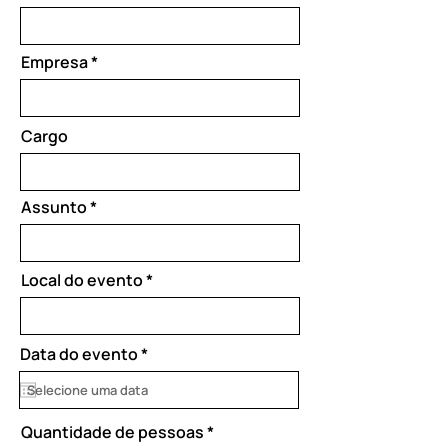
Empresa
Cargo
Assunto
Local do evento
r
Data do evento
*
e
q
u
i
Quantidade de pessoas
r