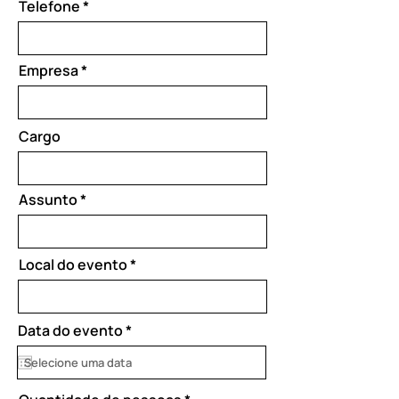
Telefone
Empresa
Cargo
Assunto
Local do evento
r
Data do evento
*
e
q
u
i