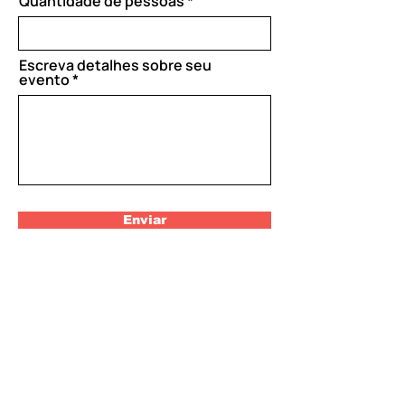
Quantidade de pessoas
r
e
d
Escreva detalhes sobre seu
evento
Enviar