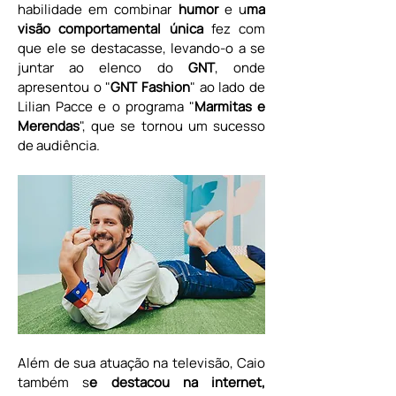
habilidade em combinar 
humor 
e u
ma 
visão comportamental única
 fez com 
que ele se destacasse, levando-o a se 
juntar ao elenco do 
GNT
, onde 
apresentou o "
GNT Fashion
" ao lado de 
Lilian Pacce e o programa "
Marmitas e 
Merendas
", que se tornou um sucesso 
de audiência.
Além de sua atuação na televisão, Caio 
também s
e destacou na internet, 