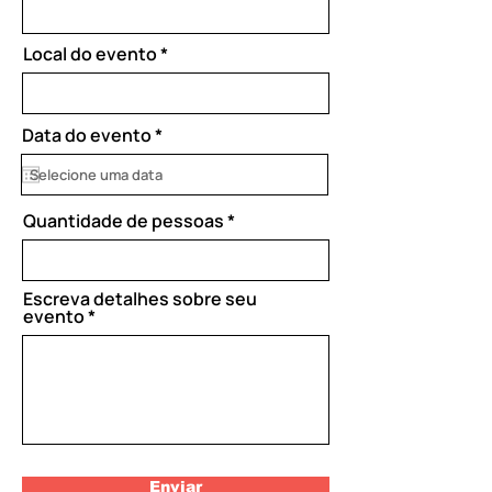
Local do evento
r
Data do evento
*
e
q
u
i
Quantidade de pessoas
r
e
d
Escreva detalhes sobre seu
evento
Enviar