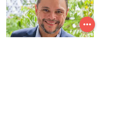
Lorenzo Mangabeira
Especialista em estratégia, logistica e
empreendedorismo
Transforma gestão e operação em
resultados, unindo estratégia, logística e
empreendedorismo com experiência
comprovada.
Saber mais