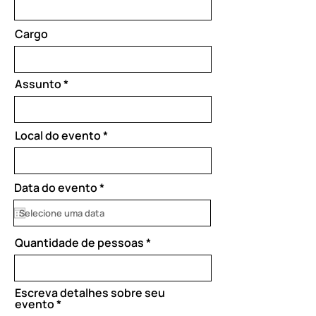
Cargo
Assunto
Local do evento
r
Data do evento
*
e
q
u
i
Quantidade de pessoas
r
e
d
Escreva detalhes sobre seu
evento