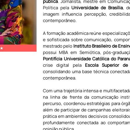
pública
. Jornalista, mestre em Comunicaç
Política pela 
Universidade de Brasília
, d
imagem influencia percepção, credibilida
contemporâneo.
A formação acadêmica reúne especializaçõ
e sofisticada sobre comunicação, compor
mestrado pelo 
Instituto Brasileiro de Ens
Pontifícia Universidade Católica do Para
crise digital pela 
Escola Superior de
consolidando uma base técnica conectada
contemporânea.
Com uma trajetória intensa e multifacetad
na linha de frente da comunicação instit
percurso, coordenou estratégias para órgã
além de participar de campanhas eleitorais
prática em ambientes decisivos consolidou 
profundamente conectada ao comportame
opinião pública.