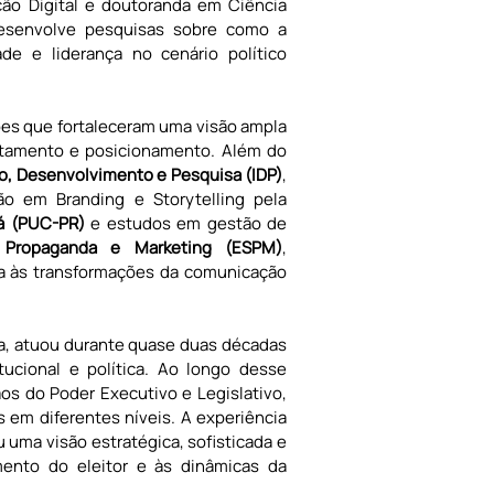
ão Digital e doutoranda em Ciência 
esenvolve pesquisas sobre como a 
de e liderança no cenário político 
es que fortaleceram uma visão ampla 
tamento e posicionamento. Além do 
ino, Desenvolvimento e Pesquisa (IDP)
, 
possui MBA em Semiótica, pós-graduação em Branding e Storytelling pela 
ná (PUC-PR)
 e estudos em gestão de 
 Propaganda e Marketing (ESPM)
, 
 às transformações da comunicação 
a, atuou durante quase duas décadas 
ucional e política. Ao longo desse 
os do Poder Executivo e Legislativo, 
 em diferentes níveis. A experiência 
uma visão estratégica, sofisticada e 
nto do eleitor e às dinâmicas da 