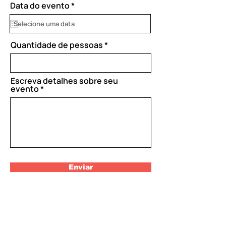
r
Data do evento
*
e
q
u
i
Quantidade de pessoas
r
e
d
Escreva detalhes sobre seu
evento
Enviar