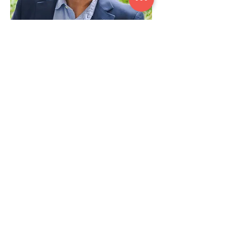
Lorenzo Mangabeira
Especialista em estratégia, logistica e
empreendedorismo
Transforma gestão e operação em
resultados, unindo estratégia, logística e
empreendedorismo com experiência
comprovada.
Saber mais