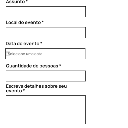
Assunto
Local do evento
r
Data do evento
*
e
q
u
i
Quantidade de pessoas
r
e
d
Escreva detalhes sobre seu
evento