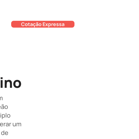
Cotação Expressa
ino
m
eão
iplo
erar um
 de