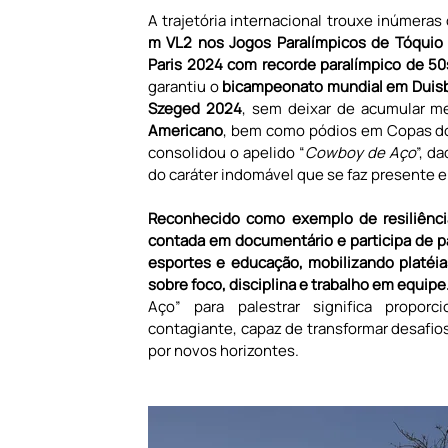
A trajetória internacional trouxe inúmeras
m VL2 nos Jogos Paralímpicos de Tóquio
Paris 2024 com recorde paralímpico de 5
garantiu o 
bicampeonato mundial em Duis
Szeged 2024
, sem deixar de acumular m
Americano
, bem como pódios em Copas do
consolidou o apelido “
Cowboy de Aço
”, d
do caráter indomável que se faz presente 
Reconhecido como exemplo de resiliência
contada em documentário e participa de p
esportes e educação, mobilizando platéia
sobre foco, disciplina e trabalho em equipe.
Aço” para palestrar significa proporc
contagiante, capaz de transformar desafios
por novos horizontes.