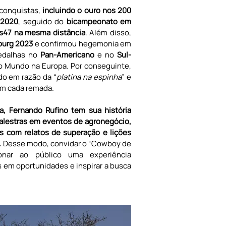
 conquistas, 
incluindo o ouro nos 200 
 2020
, seguido do 
bicampeonato em 
0s47 na mesma distância
. Além disso, 
burg 2023
 e confirmou hegemonia em
edalhas no 
Pan-Americano
 e no 
Sul-
 Mundo na Europa. Por conseguinte, 
ado em razão da “
platina na espinha
” e 
em cada remada.
, Fernando Rufino tem sua história 
alestras em eventos de agronegócio, 
s com relatos de superação e lições 
 
Desse modo, convidar o “Cowboy de 
ionar ao público uma experiência 
 em oportunidades e inspirar a busca 