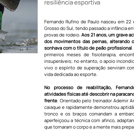
resiliência esportiva
Fernando Rufino de Paulo nasceu em 22 d
Grosso do Sul, tendo passado a infância ent
provas de rodeio. 
Aos 21 anos, um grave a
dos movimentos das pernas, alterando o
sonhava com o título de peão profissional
.
primeiros meses de fisioterapia, encon
insuperáveis; no entanto, o apoio incondic
vivo o espírito de superação serviram co
vida dedicada ao esporte.
No processo de reabilitação, Fernand
atividades físicas até descobrir na paraca
frente
. Orientado pelo treinador Ademir Ar
caiaque e rapidamente demonstrou aptidão 
tronco e os braços comandam a embarcaç
aperfeiçoou a técnica com afinco, adaptand
que tornaram o corpo e a mente mais prepa