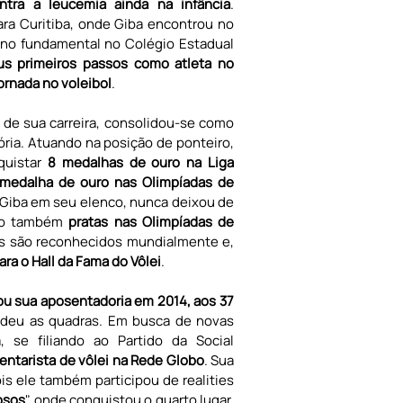
ontra a leucemia ainda na infância
. 
ra Curitiba, onde Giba encontrou no 
no fundamental no Colégio Estadual 
s primeiros passos como atleta no 
ornada no voleibol
.
de sua carreira, consolidou-se como 
ria. Atuando na posição de ponteiro, 
uistar 
8 medalhas de ouro na Liga 
medalha de ouro nas Olimpíadas de 
m Giba em seu elenco, nunca deixou de 
do também 
pratas nas Olimpíadas de 
. Seus feitos nas quadras são reconhecidos mundialmente e, 
ra o Hall da Fama do Vôlei
.
ou sua aposentadoria em 2014, aos 37 
endeu as quadras. Em busca de novas 
, se filiando ao Partido da Social 
entarista de vôlei na Rede Globo
. Sua 
is ele também participou de realities 
osos
", onde conquistou o quarto lugar, 