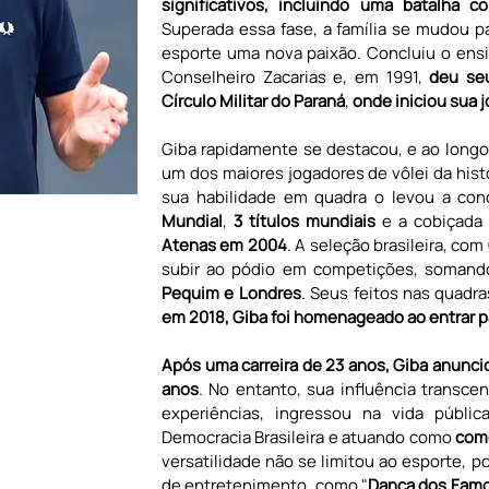
significativos, incluindo uma batalha c
Superada essa fase, a família se mudou pa
esporte uma nova paixão. Concluiu o ensi
Conselheiro Zacarias e, em 1991, 
deu seu
Círculo Militar do Paraná
, 
onde iniciou sua j
Giba rapidamente se destacou, e ao longo 
um dos maiores jogadores de vôlei da histó
sua habilidade em quadra o levou a conq
Mundial
, 
3 títulos mundiais
 e a cobiçada 
Atenas em 2004
. A seleção brasileira, co
subir ao pódio em competições, soman
Pequim e Londres
em 2018, Giba foi homenageado ao entrar pa
Após uma carreira de 23 anos, Giba anunci
anos
. No entanto, sua influência transc
experiências, ingressou na vida pública
Democracia Brasileira e atuando como
 com
versatilidade não se limitou ao esporte, po
de entretenimento, como "
Dança dos Fam