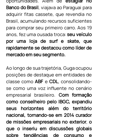
oportunidades. Além de 
estagiar no 
Banco do Brasil
, viajava ao Paraguai para 
adquirir fitas cassete, que revendia no 
Brasil, acumulando recursos suficientes 
para comprar seu primeiro carro. Aos 19 
anos, fez uma ousada troca: 
seu veículo 
por uma loja de surf e skate, que 
rapidamente se destacou como líder de 
mercado em seu segmento.
Ao longo de sua trajetória, Guga ocupou 
posições de destaque em entidades de 
classe como 
ABF 
e 
CDL
, consolidando-
se como uma voz influente no cenário 
empresarial brasileiro. 
Com formação 
como conselheiro pelo IBGC, expandiu 
seus horizontes além do território 
nacional, tornando-se em 2014
curador 
de missões empresariais no exterior
, 
o 
que o inseriu em discussões globais 
sobre tendências de consumo e 