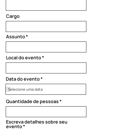
Cargo
Assunto
Local do evento
r
Data do evento
*
e
q
u
i
Quantidade de pessoas
r
e
d
Escreva detalhes sobre seu
evento