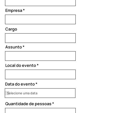
Empresa
Cargo
Assunto
Local do evento
r
Data do evento
*
e
q
u
i
Quantidade de pessoas
r
e
d