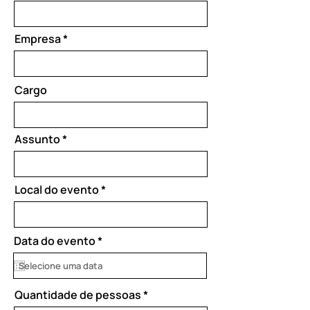
Empresa
Cargo
Assunto
Local do evento
r
Data do evento
*
e
q
u
i
Quantidade de pessoas
r
e