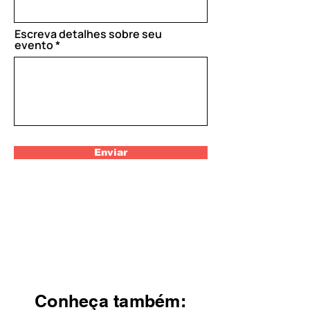
d
Escreva detalhes sobre seu
evento
Enviar
Conheça também: