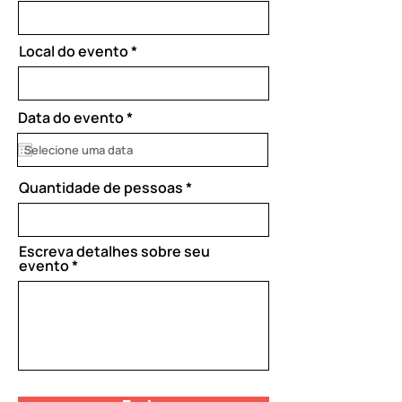
Local do evento
r
Data do evento
*
e
q
u
i
Quantidade de pessoas
r
e
d
Escreva detalhes sobre seu
evento