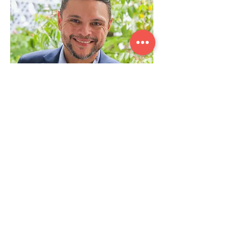
Lorenzo Mangabeira
Especialista em estratégia, logistica e
empreendedorismo
Transforma gestão e operação em
resultados, unindo estratégia, logística e
empreendedorismo com experiência
comprovada.
Saber mais