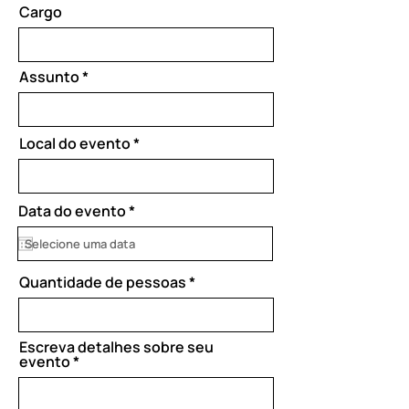
Cargo
Assunto
Local do evento
r
Data do evento
*
e
q
u
i
Quantidade de pessoas
r
e
d
Escreva detalhes sobre seu
evento