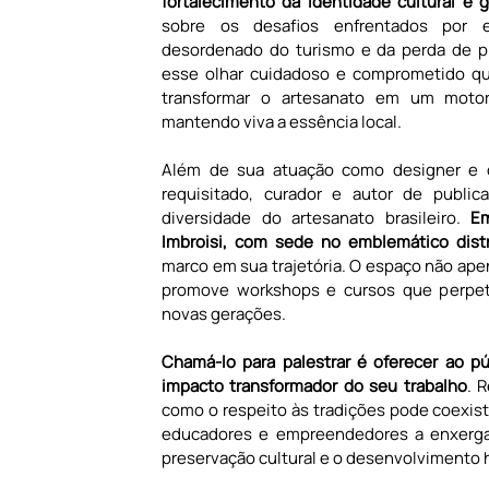
fortalecimento da identidade cultural e 
sobre os desafios enfrentados por e
desordenado do turismo e da perda de pr
esse olhar cuidadoso e comprometido que
transformar o artesanato em um motor
mantendo viva a essência local.
Além de sua atuação como designer e co
requisitado, curador e autor de public
diversidade do artesanato brasileiro. 
Em
Imbroisi, com sede no emblemático dis
marco em sua trajetória. O espaço não ape
promove workshops e cursos que perpetu
novas gerações.
Chamá-lo para palestrar é oferecer ao pú
impacto transformador do seu trabalho
. 
como o respeito às tradições pode coexisti
educadores e empreendedores a enxergar
preservação cultural e o desenvolvimento