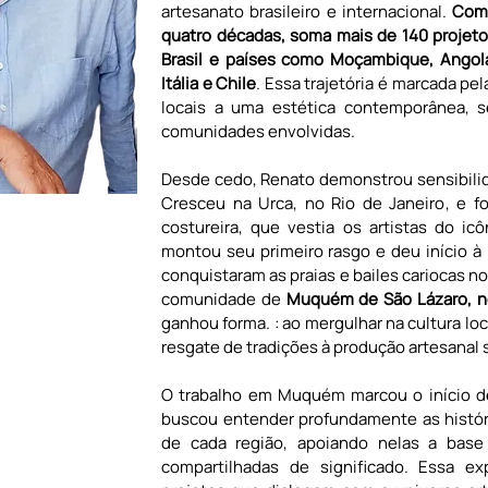
artesanato brasileiro e internacional. 
Com 
quatro décadas, soma mais de 140 projeto
Brasil e países como Moçambique, Angola
Itália e Chile
. Essa trajetória é marcada pe
locais a uma estética contemporânea, s
comunidades envolvidas.
Desde cedo, Renato demonstrou sensibilida
Cresceu na Urca, no Rio de Janeiro, e fo
costureira, que vestia os artistas do ic
montou seu primeiro rasgo e deu início à
conquistaram as praias e bailes cariocas n
comunidade de 
Muquém de São Lázaro, no
ganhou forma. : ao mergulhar na cultura lo
resgate de tradições à produção artesanal 
O trabalho em Muquém marcou o início d
buscou entender profundamente as história
de cada região, apoiando nelas a base 
compartilhadas de significado. Essa exp