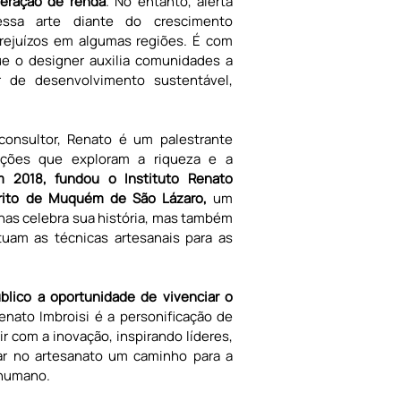
geração de renda
. No entanto, alerta 
ssa arte diante do crescimento 
ejuízos em algumas regiões. É com 
 o designer auxilia comunidades a 
 de desenvolvimento sustentável, 
nsultor, Renato é um palestrante 
ações que exploram a riqueza e a 
 2018, fundou o Instituto Renato 
trito de Muquém de São Lázaro,
 um 
nas celebra sua história, mas também 
am as técnicas artesanais para as 
blico a oportunidade de vivenciar o 
Renato Imbroisi é a personificação de 
r com a inovação, inspirando líderes, 
 no artesanato um caminho para a 
 humano.