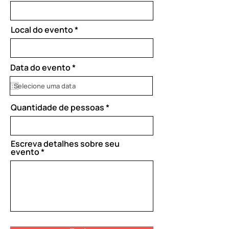
Local do evento
r
Data do evento
*
e
q
u
i
Quantidade de pessoas
r
e
d
Escreva detalhes sobre seu
evento