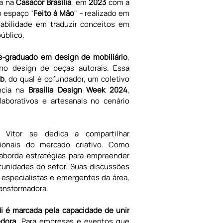
a na
 Casacor Brasília
, em 
2023 
com a 
 espaço "
Feito à Mão
" – realizado em 
abilidade em traduzir conceitos em 
úblico.
s-graduado em design de mobiliário
, 
o design de peças autorais. Essa 
ab
, do qual é cofundador, um coletivo 
ncia na
 Brasília Design Week 2024
, 
aborativos e artesanais no cenário 
, Vitor se dedica a compartilhar 
ionais do mercado criativo. Como 
 aborda estratégias para empreender 
unidades do setor. Suas discussões 
specialistas e emergentes da área, 
ransformadora.
di é marcada pela capacidade de unir 
dora. 
Para empresas e eventos que 