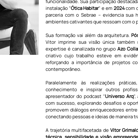
funcionalidade. Sua participação destacad
instalação "
Ótica Habitar
" e em 
2024 
com o
parceria com o Sebrae – evidencia sua h
ambientes cativantes que ressoam com o p
Sua formação vai além da arquitetura. 
Pó
Vitor imprime sua visão única também n
expertise é canalizada no grupo 
Azo Coll
criativo cujo trabalho esteve em evidê
reforçando a importância de projetos col
contemporâneo.
Paralelamente às realizações práticas
conhecimento e inspirar outros profiss
apresentador do podcast "
Universo Arq
",
com sucesso, explorando desafios e oport
promovem diálogos enriquecedores entre e
conectando pessoas e ideias de maneira t
A trajetória multifacetada de
 Vitor Grimal
técnica, sensibilidade e visão empreende