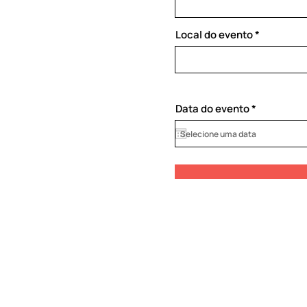
Local do evento
r
Data do evento
*
e
q
u
i
r
e
d