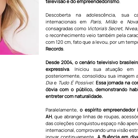
televisão e do empreendedorismo
.
Descoberta na adolescência, sua ca
internacionais em 
Paris
, 
Milão 
e 
Nova
consagradas como 
Victoria's Secret
, 
Nivea
,
o reconhecimento veio também pela caract
com 120 cm, fato que a levou, por um tempo,
Records
.
Desde 2004, o cenário televisivo brasilei
expressiva
. Iniciou sua atuação em
posteriormente, consolidou sua imagem 
Dia
 e 
Tudo É Possível
. 
Essa jornada na co
óbvia com o público, demonstrando habil
entreter com naturalidade.
Paralelamente, 
o espírito empreendedor 
AH
, que abrange linhas de roupas, acessó
das coleções conquistou espaço não apen
internacional, comprovando uma visão estr
inovar continuamente. 
A fluência em div