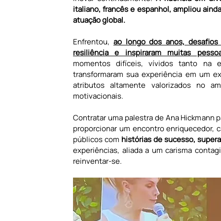
italiano, francês e espanhol, ampliou ainda
atuação global.
Enfrentou, 
ao longo dos anos, desafios s
resiliência e inspiraram muitas pess
momentos difíceis, vívidos tanto na es
transformaram sua experiência em um exe
atributos altamente valorizados no a
motivacionais.
Contratar uma palestra de Ana Hickmann par
proporcionar um encontro enriquecedor, ca
públicos com 
histórias de sucesso, super
experiências, aliada a um carisma contag
reinventar-se.