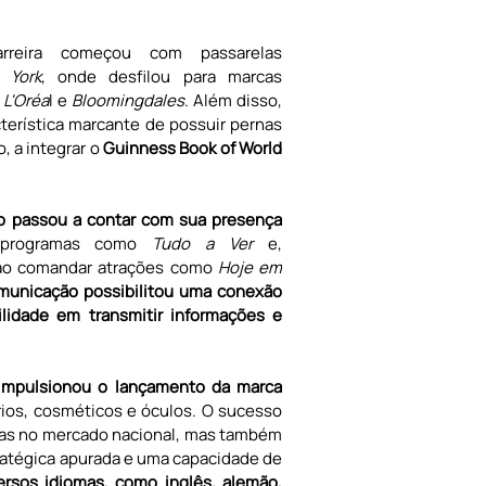
rreira começou com passarelas 
 York
, onde desfilou para marcas 
 
L'Oréa
l e 
Bloomingdales
. Além disso, 
erística marcante de possuir pernas 
 a integrar o 
Guinness Book of World 
ro passou a contar com sua presença 
 programas como 
Tudo a Ver
 e, 
ao comandar atrações como 
Hoje em 
municação possibilitou uma conexão 
idade em transmitir informações e 
impulsionou o lançamento da marca 
rios, cosméticos e óculos. O sucesso 
as no mercado nacional, mas também 
atégica apurada e uma capacidade de 
ersos idiomas, como inglês, alemão, 