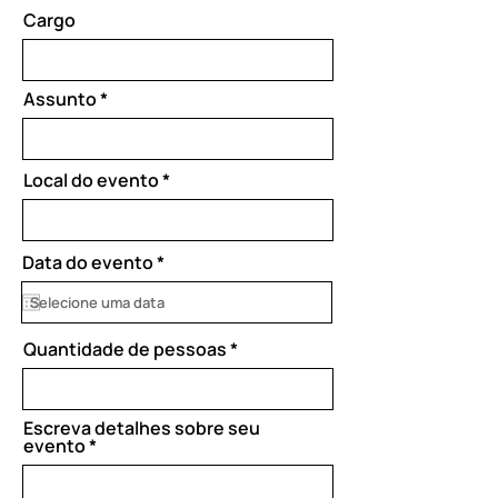
Cargo
Assunto
Local do evento
r
Data do evento
*
e
q
u
i
Quantidade de pessoas
r
e
d
Escreva detalhes sobre seu
evento