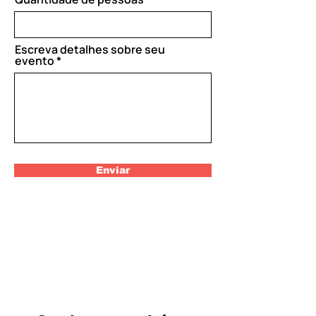
e
d
Escreva detalhes sobre seu
evento
Enviar