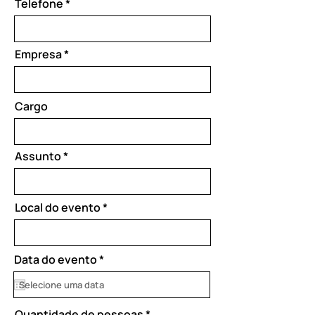
Telefone
Empresa
Cargo
Assunto
Local do evento
r
Data do evento
*
e
q
u
i
Quantidade de pessoas
r