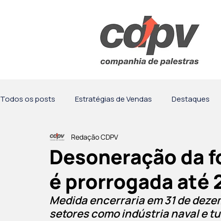
Todos os posts
Estratégias de Vendas
Destaques
Redação CDPV
Motivação
Comunicação
Palestras
Obser
Desoneração da fo
é prorrogada até
Medida encerraria em 31 de dezem
setores como indústria naval e t