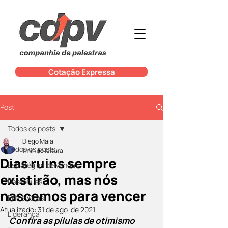
Cotação Expressa
Post
Todos os posts
Diego Maia
Todos os posts
1 min de leitura
Dias ruins sempre
Estratégias de Vendas
existirão, mas nós
Destaques
nascemos para vencer
Entrevistas
Atualizado:
31 de ago. de 2021
Liderança
Confira as pílulas de otimismo 