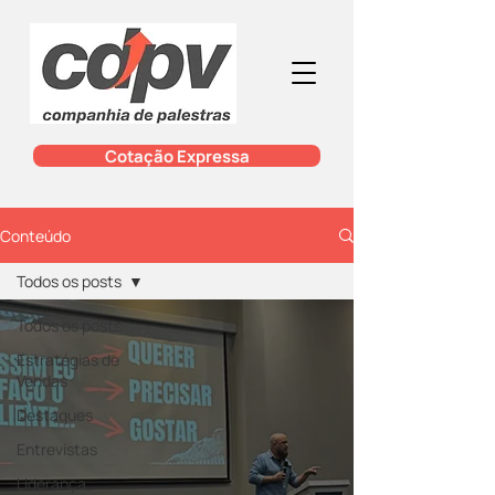
Cotação Expressa
Conteúdo
Todos os posts
Todos os posts
Estratégias de
Vendas
Destaques
Entrevistas
Liderança