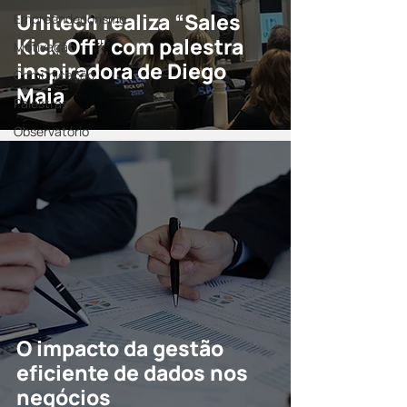
Unitech realiza “Sales
Empreendedorismo
Kick Off” com palestra
Motivação
inspiradora de Diego
Comunicação
Maia
Palestras
Observatório
O impacto da gestão
eficiente de dados nos
negócios