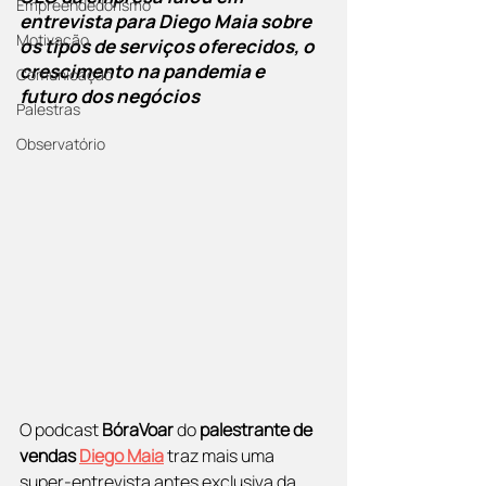
Empreendedorismo
entrevista para Diego Maia sobre 
Motivação
os tipos de serviços oferecidos, o 
crescimento na pandemia e 
Comunicação
futuro dos negócios
Palestras
Observatório
O podcast 
BóraVoar
 do 
palestrante de 
vendas 
Diego Maia
 traz mais uma 
super-entrevista antes exclusiva da 