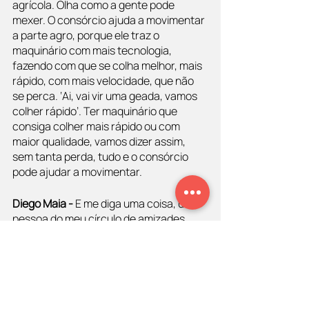
agrícola. Olha como a gente pode 
mexer. O consórcio ajuda a movimentar 
a parte agro, porque ele traz o 
maquinário com mais tecnologia, 
fazendo com que se colha melhor, mais 
rápido, com mais velocidade, que não 
se perca. ‘Ai, vai vir uma geada, vamos 
colher rápido’. Ter maquinário que 
consiga colher mais rápido ou com 
maior qualidade, vamos dizer assim, 
sem tanta perda, tudo e o consórcio 
pode ajudar a movimentar.
Diego Maia - 
E me diga uma coisa, uma 
pessoa do meu círculo de amizades 
recentemente estava na dúvida de 
adquirir uma cota de consórcio, ou 
adquirir um financiamento para 
comprá-la do seu sonho, do seu 
produto. E pairava na mente desse meu 