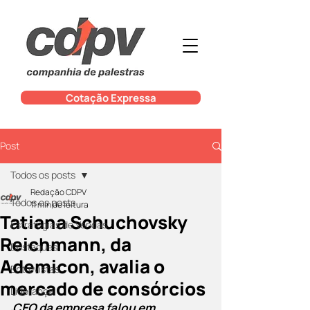
Cotação Expressa
Post
Todos os posts
Redação CDPV
Todos os posts
11 min de leitura
Tatiana Schuchovsky
Estratégias de Vendas
Reichmann, da
Destaques
Ademicon, avalia o
Entrevistas
mercado de consórcios
Liderança
CEO da empresa falou em 