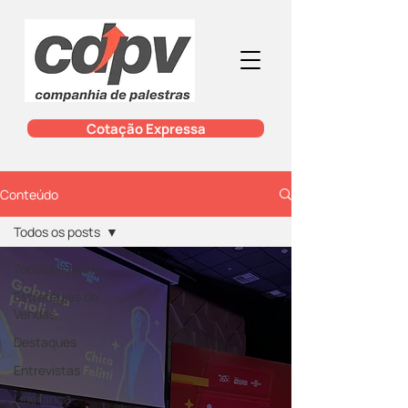
Cotação Expressa
Conteúdo
Todos os posts
Todos os posts
Estratégias de
Vendas
Destaques
Entrevistas
Liderança