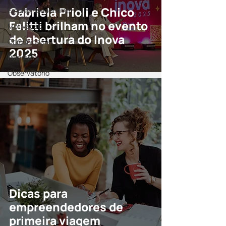
Gabriela Prioli e Chico
Empreendedorismo
Felitti brilham no evento
Motivação
de abertura do Inova
Comunicação
2025
Palestras
Observatório
Dicas para
empreendedores de
primeira viagem