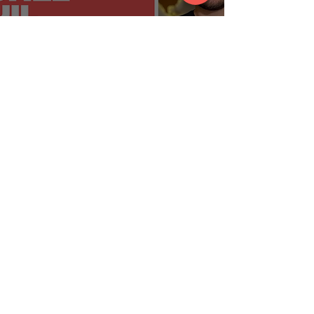
Michel Tauil acredita que
tecnologia deve andar ao
lado da humanização nas
relações de vendas
Confira a segunda parte
do podcast BóraVoar
especial sobre vendas,