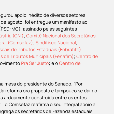
gurou apoio inédito de diversos setores 
 de agosto, foi entregue um manifesto ao 
(PSD-MG), assinado pelas seguintes 
stria (CNI)
; 
Comitê Nacional dos Secretários 
eral (Comsefaz)
; 
Sindifisco Nacional
; 
scais de Tributos Estaduais (Febrafite)
; 
is de Tributos Municipais (Fenafim)
; 
Centro de 
movimento 
Pra Ser Justo
; e o 
Centro de 
 na mesa do presidente do Senado. “Por 
da reforma ora proposta e tampouco se dar ao 
ia arduamente construída entre os entes 
l, o Comsefaz reafirma o seu integral apoio à 
ngrega os secretários de Fazenda estaduais.