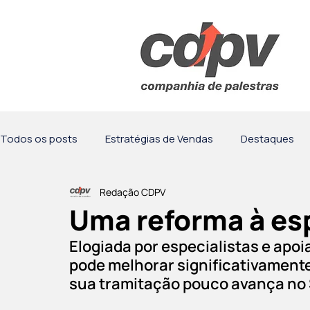
Todos os posts
Estratégias de Vendas
Destaques
Redação CDPV
Motivação
Comunicação
Palestras
Obser
Uma reforma à es
Elogiada por especialistas e apoia
pode melhorar significativamente 
sua tramitação pouco avança no