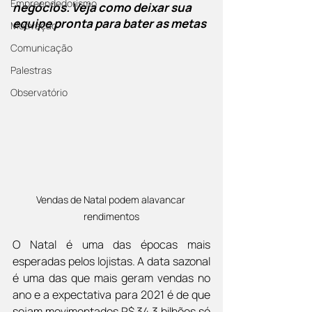
Empreendedorismo
negócios. Veja como deixar sua 
equipe pronta para bater as metas
Motivação
Comunicação
Palestras
Observatório
Vendas de Natal podem alavancar 
rendimentos
O Natal é uma das épocas mais 
esperadas pelos lojistas. A data sazonal 
é uma das que mais geram vendas no 
ano e a expectativa para 2021 é de que 
sejam movimentados R$ 34,3 bilhões só 