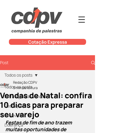
Cotação Expressa
Post
Todos os posts
Redação CDPV
Todos os posts
5 min de leitura
Vendas de Natal: confira
Estratégias de Vendas
10 dicas para preparar
Destaques
seu varejo
Entrevistas
Festas de fim de ano trazem 
Liderança
muitas oportunidades de 