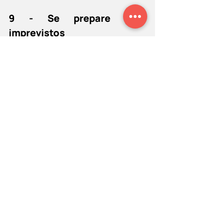
9 - Se prepare para 
imprevistos
Imprevistos acontecem, mas ter um 
plano de ação para enfrentá-los pode 
ajudar a passar por eles sem grandes 
problemas. É como diz o ditado, é 
melhor prevenir do que remediar. 
Problemas de logística, seja para 
receber produtos ou para entregá-los, 
no sistema da loja e até falta de papel 
de presente são algumas das coisas 
para as quais é importante ter um plano 
de ação caso ocorram.
10 - Tenha forte presença 
digital