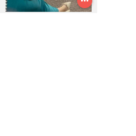
Sobre a CDPV:
A
CDPV Companhia de Palestras
é uma 
agência de palestrantes fundada em 
2003, especializada na curadoria, 
contratação e gestão de palestrantes 
para eventos corporativos em todo o 
Brasil. A empresa participa da 
realização de mais de 1.500 palestras 
por ano, conectando organizações de 
diversos segmentos a especialistas em 
vendas, liderança, inteligência artificial, 
inovação, empreendedorismo, finanças, 
atendimento ao cliente e 
desenvolvimento humano. A CDPV foi 