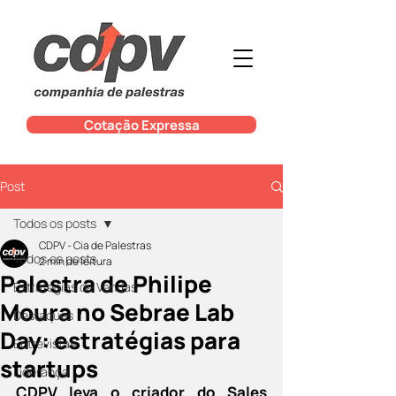
Cotação Expressa
Post
Todos os posts
CDPV - Cia de Palestras
Todos os posts
2 min de leitura
Palestra de Philipe
Estratégias de Vendas
Moura no Sebrae Lab
Destaques
Day: estratégias para
Entrevistas
startups
Liderança
CDPV leva o criador do Sales 