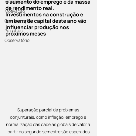
e aumento do emprego e da massa 
Empreendedorismo
de rendimento real. 
Motivação
Investimentos na construção e 
em bens de capital deste ano vão 
Comunicação
influenciar produção nos 
Palestras
próximos meses
Observatório
Superação parcial de problemas 
conjunturais, como inflação, emprego e 
normalização das cadeias globais de valor a 
partir do segundo semestre são esperados