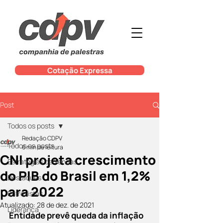
Cotação Expressa
Post
Todos os posts
Redação CDPV
Todos os posts
6 min de leitura
CNI projeta crescimento
Estratégias de Vendas
do PIB do Brasil em 1,2%
Destaques
para 2022
Entrevistas
Atualizado:
28 de dez. de 2021
Liderança
Entidade prevê queda da inflação 