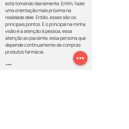
está tomando diariamente. Enfim, fazer 
uma orientação mais próxima na 
realidade dele. Então, esses são os 
principais pontos. E o principal na minha 
visão é a atenção à pessoa, essa 
atenção ao paciente, essa persona que 
depende continuamente de compras 
produtos farmácia.
***
Você pode conferir mais entrevistas 
exclusivas no
Portal CDPV
  e ouvi-las no 
podcast BóraVoar no
seu navegador
 ou 
na sua plataforma de streaming 
preferida, como o
Spotify
, por exemplo.
Sobre o Diego Maia