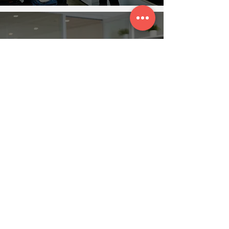
Como treinar
vendedores – 4 formas