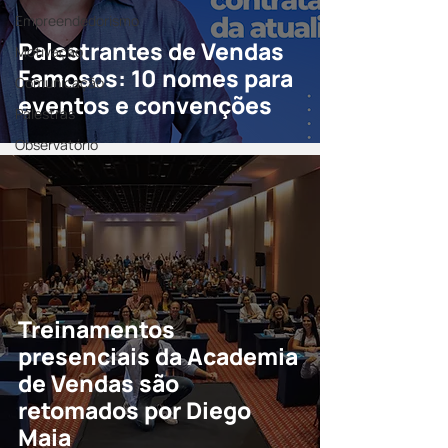
Empreendedorismo
Palestrantes de Vendas
Motivação
Famosos: 10 nomes para
Comunicação
eventos e convenções
Palestras
Observatório
Treinamentos
presenciais da Academia
de Vendas são
retomados por Diego
Maia