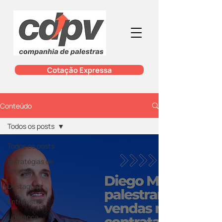
Cotação Expressa
Conteúdo
Todos os posts
Todos os posts
Estratégias de
Vendas
Destaques
Entrevistas
Liderança