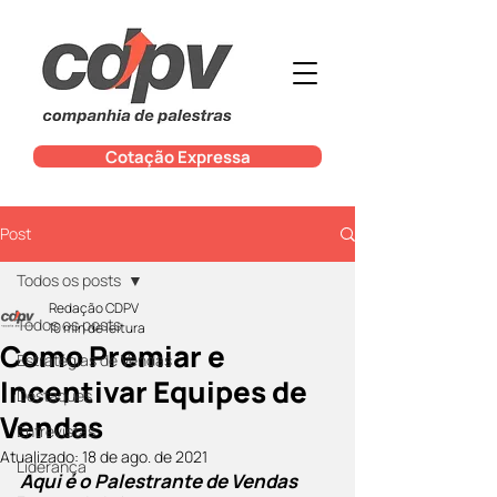
Cotação Expressa
Post
Todos os posts
Redação CDPV
Todos os posts
10 min de leitura
Como Premiar e
Estratégias de Vendas
Incentivar Equipes de
Destaques
Vendas
Entrevistas
Atualizado:
18 de ago. de 2021
Liderança
Aqui é o Palestrante de Vendas 