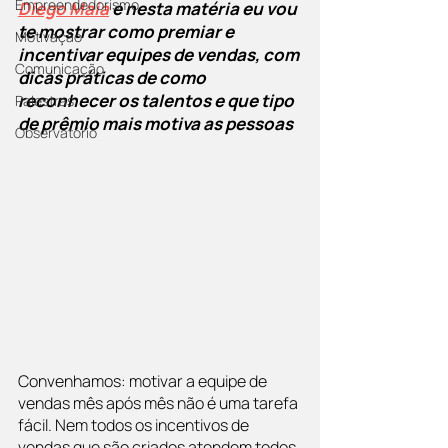
Empreendedorismo
Diego Maia
 e nesta matéria eu vou 
te mostrar como premiar e 
Motivação
incentivar equipes de vendas, com 
Comunicação
dicas práticas de como 
reconhecer os talentos e que tipo 
Palestras
de prêmio mais motiva as pessoas
Observatório
Convenhamos: motivar a equipe de 
vendas mês após mês não é uma tarefa 
fácil. Nem todos os incentivos de 
vendas que são criados atendem todos 