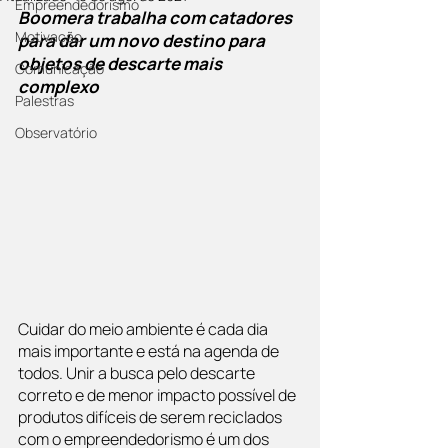
Empreendedorismo
Boomera trabalha com catadores 
Motivação
para dar um novo destino para 
objetos de descarte mais 
Comunicação
complexo
Palestras
Observatório
Cuidar do meio ambiente é cada dia 
mais importante e está na agenda de 
todos. Unir a busca pelo descarte 
correto e de menor impacto possível de 
produtos difíceis de serem reciclados 
com o empreendedorismo é um dos 