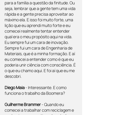
para a família a questão da finitude. Ou 
seja, lembrar que a gente tem uma vida 
rápida e a gente precisa aproveitar ao 
máximo ela. E isso foi muito forte, uma 
lição que eu aprendi muito forte e eu 
comecei realmente tentar entender 
qual era o meu propósito aqui na vida. 
Eu sempre fui um cara de inovação. 
Sempre fui um cara de Engenharia de 
Materiais, que é a minha formação. E aí 
eu comecei a entender como é que eu 
poderia unir ciência com consciência. É 
o que eu chamo aqui. E foi aí que eu me 
descobri.
Diego Maia
 - Interessante. E como 
funciona o trabalho da Boomera?
Guilherme Brammer 
- Quando eu 
comecei a trabalhar com reciclagem e 