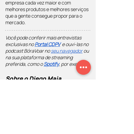
empresa cada vez maior e com 
melhores produtos e melhores serviços 
que a gente consegue propor para o 
mercado.
Você pode conferir mais entrevistas 
exclusivas no
Portal CDPV
  e ouvi-las no 
podcast BóraVoar no
seu navegador
 ou 
na sua plataforma de streaming 
preferida, como o
Spotify
, por exemplo.
Sobre o Diego Maia
Diego Maia
 é o 
palestrante de vendas
mais contratado do Brasil. Com 6 livros 
publicados, atua no mercado de 
palestras e treinamentos de vendas 
desde 2003. Apresenta o 
BóraVoar
, 
programa que está no ar em diversas 
emissoras de rádio como
Antena 1