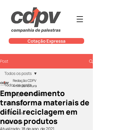
Cotação Expressa
Post
Todos os posts
Redação CDPV
Todos os posts
4 min de leitura
Empreendimento
Estratégias de Vendas
transforma materiais de
Destaques
difícil reciclagem em
Entrevistas
novos produtos
Liderança
Atualizado:
18 de ago. de 2021